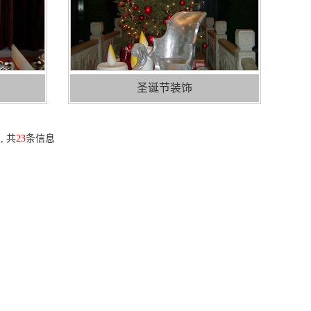
圣诞节装饰
, 共
23
条信息