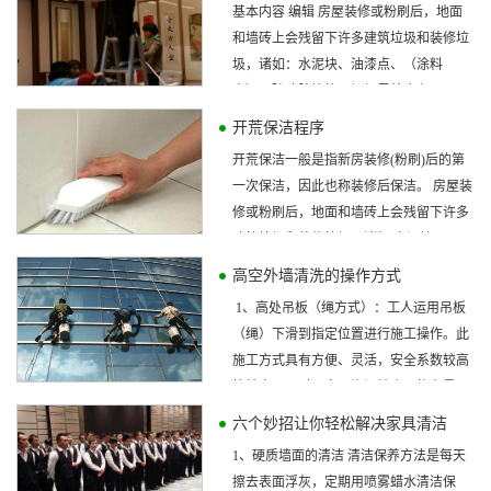
基本内容 编辑 房屋装修或粉刷后，地面
和墙砖上会残留下许多建筑垃圾和装修垃
圾，诸如：水泥块、油漆点、（涂料
点）、玻璃胶等等，橱柜里外会布...
开荒保洁程序
开荒保洁一般是指新房装修(粉刷)后的第
一次保洁，因此也称装修后保洁。 房屋装
修或粉刷后，地面和墙砖上会残留下许多
建筑垃圾和装修垃圾，诸如:水泥块...
高空外墙清洗的操作方式
1、高处吊板（绳方式）：工人运用吊板
（绳）下滑到指定位置进行施工操作。此
施工方式具有方便、灵活，安全系数较高
等特点。同时，占用资源较小，能在最...
六个妙招让你轻松解决家具清洁
1、硬质墙面的清洁 清洁保养方法是每天
擦去表面浮灰，定期用喷雾蜡水清洁保